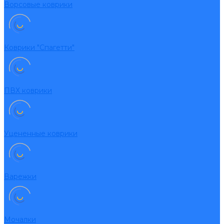
Ворсовые коврики
Коврики "Спагетти"
ПВХ коврики
Уцененные коврики
Варежки
Мочалки