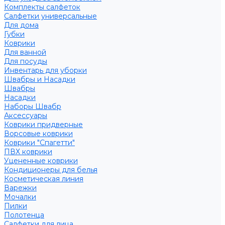
Комплекты салфеток
Салфетки универсальные
Для дома
Губки
Коврики
Для ванной
Для посуды
Инвентарь для уборки
Швабры и Насадки
Швабры
Насадки
Наборы Швабр
Аксессуары
Коврики придверные
Ворсовые коврики
Коврики "Спагетти"
ПВХ коврики
Уцененные коврики
Кондиционеры для белья
Косметическая линия
Варежки
Мочалки
Пилки
Полотенца
Салфетки для лица