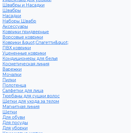
Швабры и Насадки
Швабры
Насадки
Наборы Швабр
Аксессуары
Коврики придверные
Ворсовые коврики
Коврики &quot;Спагетти&quot;
ПВХ коврики
Уцененные коврики
Кондиционеры для белья
Косметическая линия
Варежки
Мочалки
Пилки
Полотенца
Салфетки для лица
Тюрбаны для сушки волос
Щетки для ухода за телом
Магнитная линия
Щетки
Для обуви
Для посуды
Для уборки