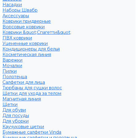
Насадки
Наборы Швабр
Аксессуары
Коврики придверные
Ворсовые коврики
Коврики &quot;Спагетти&quot;
ПВХ коврики
Уцененные коврики
Кондиционеры для белья
Косметическая линия
Варежки
Мочалки
Пилки
Полотенца
Салфетки для лица
Тюрбаны для сушки волос
Щетки для ухода за телом
Магнитная линия
Щетки
Для обуви
Для посуды
Для уборки
Каучуковые щетки
Бумажные салфетки Vinda
Бумажные салфетки и полотенца