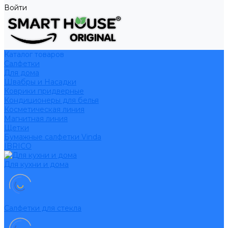
Войти
Каталог товаров
Салфетки
Для дома
Швабры и Насадки
Коврики придверные
Кондиционеры для белья
Косметическая линия
Магнитная линия
Щетки
Бумажные салфетки Vinda
IBRICO
Для кухни и дома
Салфетки для стекла