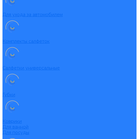
Для ухода за автомобилем
Комплекты салфеток
Салфетки универсальные
Губки
Коврики
Для ванной
Для посуды