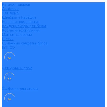
Каталог товаров
Салфетки
Для дома
Швабры и Насадки
Коврики придверные
Кондиционеры для белья
Косметическая линия
Магнитная линия
Щетки
Бумажные салфетки Vinda
IBRICO
Для кухни и дома
Салфетки для стекла