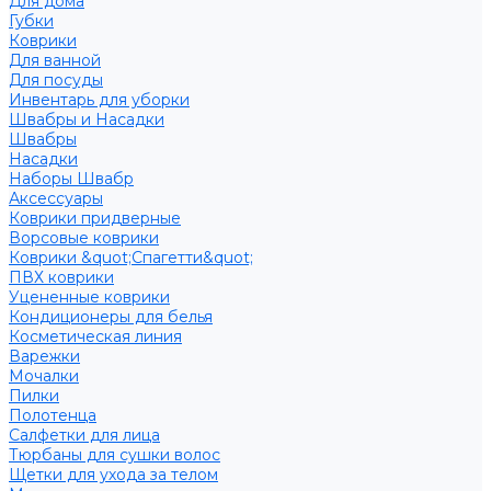
Для дома
Губки
Коврики
Для ванной
Для посуды
Инвентарь для уборки
Швабры и Насадки
Швабры
Насадки
Наборы Швабр
Аксессуары
Коврики придверные
Ворсовые коврики
Коврики &quot;Спагетти&quot;
ПВХ коврики
Уцененные коврики
Кондиционеры для белья
Косметическая линия
Варежки
Мочалки
Пилки
Полотенца
Салфетки для лица
Тюрбаны для сушки волос
Щетки для ухода за телом