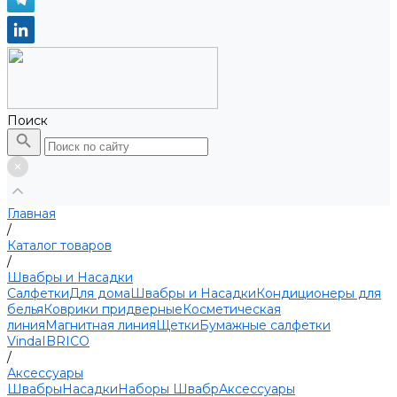
Поиск
Главная
/
Каталог товаров
/
Швабры и Насадки
Салфетки
Для дома
Швабры и Насадки
Кондиционеры для
белья
Коврики придверные
Косметическая
линия
Магнитная линия
Щетки
Бумажные салфетки
Vinda
IBRICO
/
Аксессуары
Швабры
Насадки
Наборы Швабр
Аксессуары