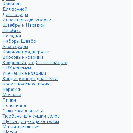
Коврики
Для ванной
Для посуды
Инвентарь для уборки
Швабры и Насадки
Швабры
Насадки
Наборы Швабр
Аксессуары
Коврики придверные
Ворсовые коврики
Коврики &quot;Спагетти&quot;
ПВХ коврики
Уцененные коврики
Кондиционеры для белья
Косметическая линия
Варежки
Мочалки
Пилки
Полотенца
Салфетки для лица
Тюрбаны для сушки волос
Щетки для ухода за телом
Магнитная линия
Щетки