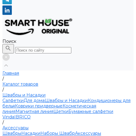
Поиск
Главная
/
Каталог товаров
/
Швабры и Насадки
Салфетки
Для дома
Швабры и Насадки
Кондиционеры для
белья
Коврики придверные
Косметическая
линия
Магнитная линия
Щетки
Бумажные салфетки
Vinda
IBRICO
/
Аксессуары
Швабры
Насадки
Наборы Швабр
Аксессуары