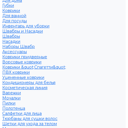
Для дома
Губки
Коврики
Для ванной
Для посуды
Инвентарь для уборки
Швабры и Насадки
Швабры
Насадки
Наборы Швабр
Аксессуары
Коврики придверные
Ворсовые коврики
Коврики &quot;Спагетти&quot;
ПВХ коврики
Уцененные коврики
Кондиционеры для белья
Косметическая линия
Варежки
Мочалки
Пилки
Полотенца
Салфетки для лица
Тюрбаны для сушки волос
Щетки для ухода за телом