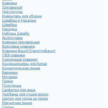
Коврики
Для ванной
Для посуды
Инвентарь для уборки
Швабры и Насадки
Швабры
Насадки
Наборы Швабр
Аксессуары
Коврики придверные
Ворсовые коврики
Коврики &quot;Спагетти&quot;
ПВХ коврики
Уцененные коврики
Кондиционеры для белья
Косметическая линия
Варежки
Мочалки
Пилки
Полотенца
Салфетки для лица
Тюрбаны для сушки волос
Щетки для ухода за телом
Магнитная линия
Щетки