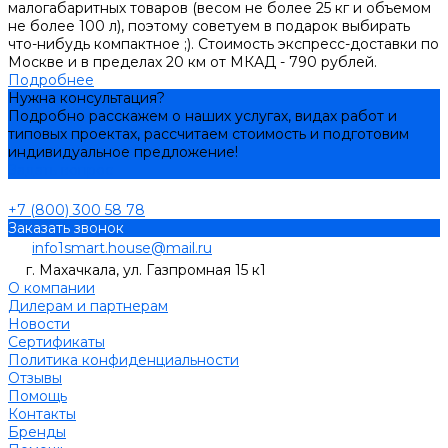
малогабаритных товаров (весом не более 25 кг и объемом
не более 100 л), поэтому советуем в подарок выбирать
что-нибудь компактное ;). Стоимость экспресс-доставки по
Москве и в пределах 20 км от МКАД - 790 рублей.
Подробнее
Нужна консультация?
Подробно расскажем о наших услугах, видах работ и
типовых проектах, рассчитаем стоимость и подготовим
индивидуальное предложение!
Задать вопрос
+7 (800) 300 58 78
Заказать звонок
info1smart.house@mail.ru
г. Махачкала, ул. Газпромная 15 к1
О компании
Дилерам и партнерам
Новости
Сертификаты
Политика конфиденциальности
Отзывы
Помощь
Контакты
Бренды