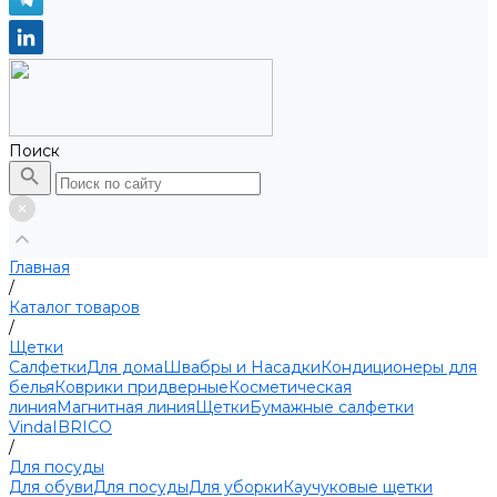
Поиск
Главная
/
Каталог товаров
/
Щетки
Салфетки
Для дома
Швабры и Насадки
Кондиционеры для
белья
Коврики придверные
Косметическая
линия
Магнитная линия
Щетки
Бумажные салфетки
Vinda
IBRICO
/
Для посуды
Для обуви
Для посуды
Для уборки
Каучуковые щетки