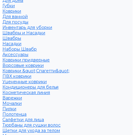
Для дома
Губки
Коврики
Для ванной
Для посуды
Инвентарь для уборки
Швабры и Насадки
Швабры
Насадки
Наборы Швабр
Аксессуары
Коврики придверные
Ворсовые коврики
Коврики &quot;Спагетти&quot;
ПВХ коврики
Уцененные коврики
Кондиционеры для белья
Косметическая линия
Варежки
Мочалки
Пилки
Полотенца
Салфетки для лица
Тюрбаны для сушки волос
Щетки для ухода за телом