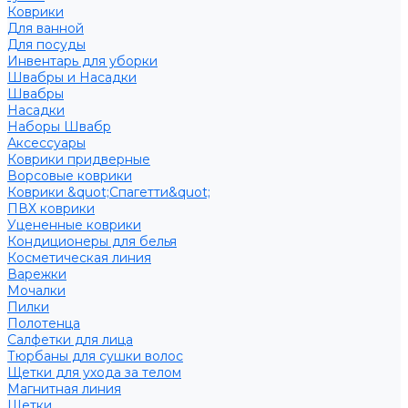
Коврики
Для ванной
Для посуды
Инвентарь для уборки
Швабры и Насадки
Швабры
Насадки
Наборы Швабр
Аксессуары
Коврики придверные
Ворсовые коврики
Коврики &quot;Спагетти&quot;
ПВХ коврики
Уцененные коврики
Кондиционеры для белья
Косметическая линия
Варежки
Мочалки
Пилки
Полотенца
Салфетки для лица
Тюрбаны для сушки волос
Щетки для ухода за телом
Магнитная линия
Щетки