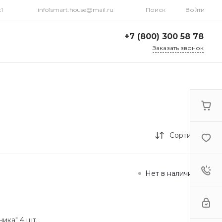
1
info1smart.house@mail.ru
Поиск
Войти
+7 (800) 300 58 78
Заказать звонок
+7 (800) 300 58 78
г. Махачкала, ул.
Газпромная 15 к1
09:00 - 18:00
info1smart.house@mail.ru
Сортировка
Нет в наличии
ика" 4 шт.