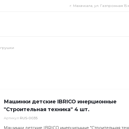
г. Махачкала, ул. Газпромная 15 к
Игрушки
Машинки детские IBRICO инерционные
"Строительная техника" 4 шт.
Артикул
RUS-0035
Машинки детские IBRICO инерционные "Строительная техн