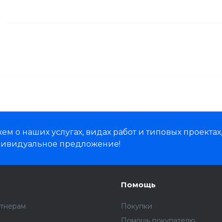
м о наших услугах, видах работ и типовых проектах
дивидуальное предложение!
Помощь
ртнерам
Покупки
Помощь покупателю