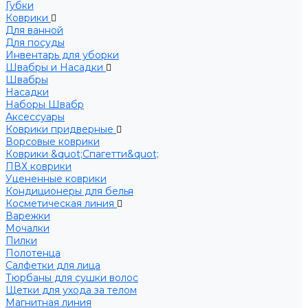
Губки
Коврики
Для ванной
Для посуды
Инвентарь для уборки
Швабры и Насадки
Швабры
Насадки
Наборы Швабр
Аксессуары
Коврики придверные
Ворсовые коврики
Коврики &quot;Спагетти&quot;
ПВХ коврики
Уцененные коврики
Кондиционеры для белья
Косметическая линия
Варежки
Мочалки
Пилки
Полотенца
Салфетки для лица
Тюрбаны для сушки волос
Щетки для ухода за телом
Магнитная линия