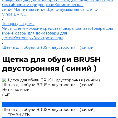
Салфетки
Для дома
Швабры и Насадки
Кондиционеры для
белья
Коврики придверные
Косметическая
линия
Магнитная линия
Щетки
Бумажные салфетки
Vinda
IBRICO
/
Товары для дома
Чистящие и моющие средства
Товары для авто
Товары для
кухни
Товары для дома
Товары для
детей
Хозтовары
Электротовары
/
Щетка для обуви BRUSH двусторонняя ( синий )
Щетка для обуви BRUSH
двусторонняя ( синий )
Щетка для обуви BRUSH двусторонняя ( синий )
Нет в наличии
/
шт
Щетка для обуви BRUSH двусторонняя ( синий )
СРАВНИТЬ