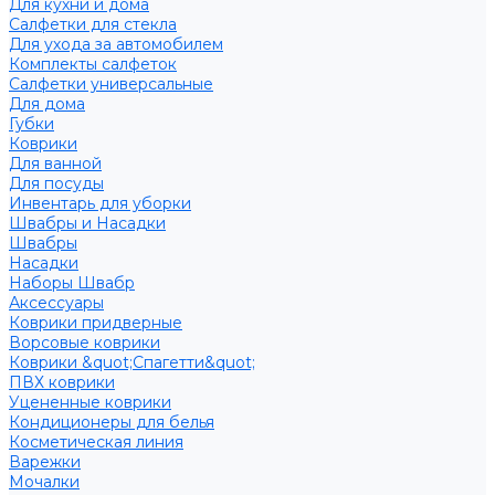
Для кухни и дома
Салфетки для стекла
Для ухода за автомобилем
Комплекты салфеток
Салфетки универсальные
Для дома
Губки
Коврики
Для ванной
Для посуды
Инвентарь для уборки
Швабры и Насадки
Швабры
Насадки
Наборы Швабр
Аксессуары
Коврики придверные
Ворсовые коврики
Коврики &quot;Спагетти&quot;
ПВХ коврики
Уцененные коврики
Кондиционеры для белья
Косметическая линия
Варежки
Мочалки