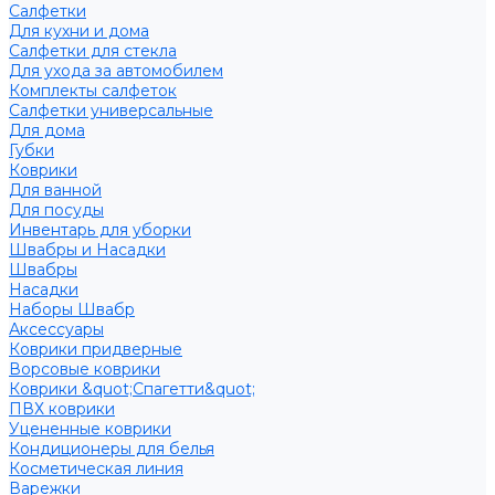
Салфетки
Для кухни и дома
Салфетки для стекла
Для ухода за автомобилем
Комплекты салфеток
Салфетки универсальные
Для дома
Губки
Коврики
Для ванной
Для посуды
Инвентарь для уборки
Швабры и Насадки
Швабры
Насадки
Наборы Швабр
Аксессуары
Коврики придверные
Ворсовые коврики
Коврики &quot;Спагетти&quot;
ПВХ коврики
Уцененные коврики
Кондиционеры для белья
Косметическая линия
Варежки