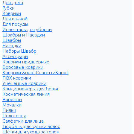
Для дома
Губки
Коврики
Для ванной
Для посуды
Инвентарь для уборки
Швабры и Насадки
Швабры
Насадки
Наборы Швабр
Аксессуары
Коврики придверные
Ворсовые коврики
Коврики &quot;Спагетти&quot;
ПВХ коврики
Уцененные коврики
Кондиционеры для белья
Косметическая линия
Варежки
Мочалки
Пилки
Полотенца
Салфетки для лица
Тюрбаны для сушки волос
Щетки для ухода за телом