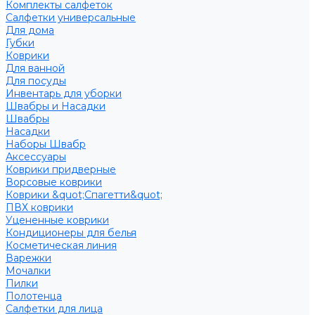
Комплекты салфеток
Салфетки универсальные
Для дома
Губки
Коврики
Для ванной
Для посуды
Инвентарь для уборки
Швабры и Насадки
Швабры
Насадки
Наборы Швабр
Аксессуары
Коврики придверные
Ворсовые коврики
Коврики &quot;Спагетти&quot;
ПВХ коврики
Уцененные коврики
Кондиционеры для белья
Косметическая линия
Варежки
Мочалки
Пилки
Полотенца
Салфетки для лица