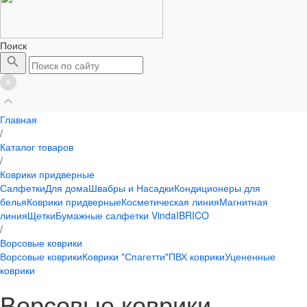
Поиск
Главная
/
Каталог товаров
/
Коврики придверные
Салфетки
Для дома
Швабры и Насадки
Кондиционеры для
белья
Коврики придверные
Косметическая линия
Магнитная
линия
Щетки
Бумажные салфетки Vinda
IBRICO
/
Ворсовые коврики
Ворсовые коврики
Коврики "Спагетти"
ПВХ коврики
Уцененные
коврики
Ворсовые коврики