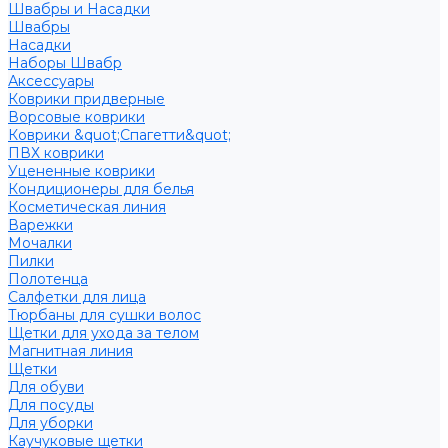
Швабры и Насадки
Швабры
Насадки
Наборы Швабр
Аксессуары
Коврики придверные
Ворсовые коврики
Коврики &quot;Спагетти&quot;
ПВХ коврики
Уцененные коврики
Кондиционеры для белья
Косметическая линия
Варежки
Мочалки
Пилки
Полотенца
Салфетки для лица
Тюрбаны для сушки волос
Щетки для ухода за телом
Магнитная линия
Щетки
Для обуви
Для посуды
Для уборки
Каучуковые щетки