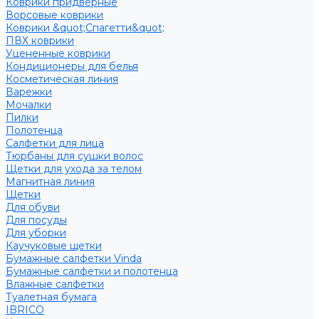
Коврики придверные
Ворсовые коврики
Коврики &quot;Спагетти&quot;
ПВХ коврики
Уцененные коврики
Кондиционеры для белья
Косметическая линия
Варежки
Мочалки
Пилки
Полотенца
Салфетки для лица
Тюрбаны для сушки волос
Щетки для ухода за телом
Магнитная линия
Щетки
Для обуви
Для посуды
Для уборки
Каучуковые щетки
Бумажные салфетки Vinda
Бумажные салфетки и полотенца
Влажные салфетки
Туалетная бумага
IBRICO