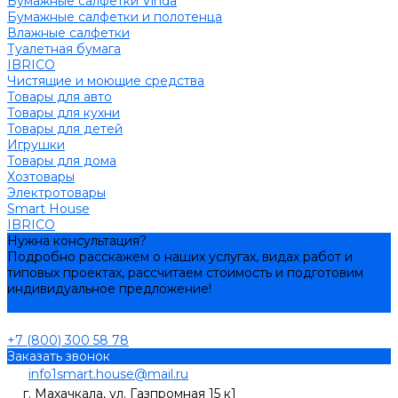
Бумажные салфетки Vinda
Бумажные салфетки и полотенца
Влажные салфетки
Туалетная бумага
IBRICO
Чистящие и моющие средства
Товары для авто
Товары для кухни
Товары для детей
Игрушки
Товары для дома
Хозтовары
Электротовары
Smart House
IBRICO
Нужна консультация?
Подробно расскажем о наших услугах, видах работ и
типовых проектах, рассчитаем стоимость и подготовим
индивидуальное предложение!
Задать вопрос
+7 (800) 300 58 78
Заказать звонок
info1smart.house@mail.ru
г. Махачкала, ул. Газпромная 15 к1