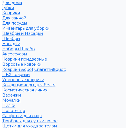
Для дома
Губки
Коврики
Для ванной
Для посуды
Инвентарь для уборки
Швабры и Насадки
Швабры
Насадки
Наборы Швабр
Аксессуары
Коврики придверные
Ворсовые коврики
Коврики &quot;Спагетти&quot;
ПВХ коврики
Уцененные коврики
Кондиционеры для белья
Косметическая линия
Варежки
Мочалки
Пилки
Полотенца
Салфетки для лица
Тюрбаны для сушки волос
Щетки для ухода за телом