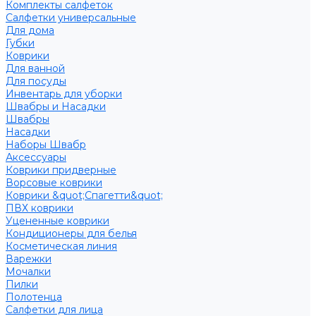
Комплекты салфеток
Салфетки универсальные
Для дома
Губки
Коврики
Для ванной
Для посуды
Инвентарь для уборки
Швабры и Насадки
Швабры
Насадки
Наборы Швабр
Аксессуары
Коврики придверные
Ворсовые коврики
Коврики &quot;Спагетти&quot;
ПВХ коврики
Уцененные коврики
Кондиционеры для белья
Косметическая линия
Варежки
Мочалки
Пилки
Полотенца
Салфетки для лица