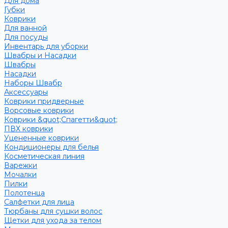
Для дома
Губки
Коврики
Для ванной
Для посуды
Инвентарь для уборки
Швабры и Насадки
Швабры
Насадки
Наборы Швабр
Аксессуары
Коврики придверные
Ворсовые коврики
Коврики &quot;Спагетти&quot;
ПВХ коврики
Уцененные коврики
Кондиционеры для белья
Косметическая линия
Варежки
Мочалки
Пилки
Полотенца
Салфетки для лица
Тюрбаны для сушки волос
Щетки для ухода за телом