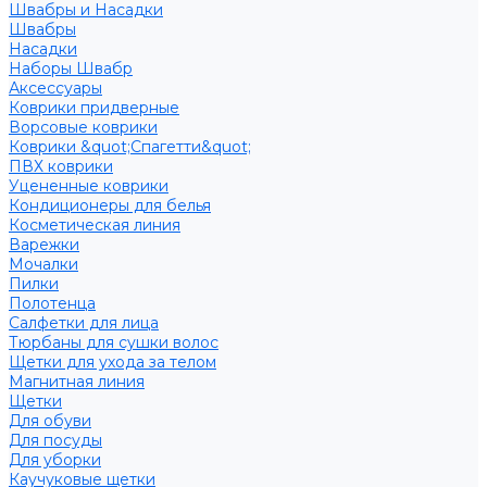
Швабры и Насадки
Швабры
Насадки
Наборы Швабр
Аксессуары
Коврики придверные
Ворсовые коврики
Коврики &quot;Спагетти&quot;
ПВХ коврики
Уцененные коврики
Кондиционеры для белья
Косметическая линия
Варежки
Мочалки
Пилки
Полотенца
Салфетки для лица
Тюрбаны для сушки волос
Щетки для ухода за телом
Магнитная линия
Щетки
Для обуви
Для посуды
Для уборки
Каучуковые щетки