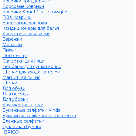
Коврики придверные
Ворсовые коврики
Коврики &quot;Спагетти&quot;
ПВХ коврики
Уцененные коврики
Кондиционеры для белья
Косметическая линия
Варежки
Мочалки
Пилки
Полотенца
Салфетки для лица
Тюрбаны для сушки волос
Щетки для ухода за телом
Магнитная линия
Щетки
Для обуви
Для посуды
Для уборки
Каучуковые щетки
Бумажные салфетки Vinda
Бумажные салфетки и полотенца
Влажные салфетки
Туалетная бумага
IBRICO