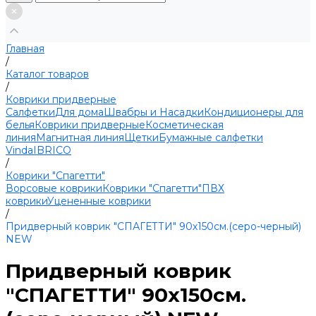
Главная
/
Каталог товаров
/
Коврики придверные
Салфетки
Для дома
Швабры и Насадки
Кондиционеры для
белья
Коврики придверные
Косметическая
линия
Магнитная линия
Щетки
Бумажные салфетки
Vinda
IBRICO
/
Коврики "Спагетти"
Ворсовые коврики
Коврики "Спагетти"
ПВХ
коврики
Уцененные коврики
/
Придверный коврик "СПАГЕТТИ" 90х150см.(серо-черный)
NEW
Придверный коврик
"СПАГЕТТИ" 90х150см.