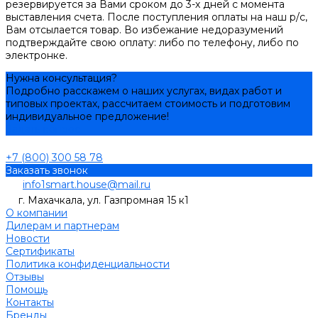
резервируется за Вами сроком до 3-х дней с момента
выставления счета. После поступления оплаты на наш р/с,
Вам отсылается товар. Во избежание недоразумений
подтверждайте свою оплату: либо по телефону, либо по
электронке.
Нужна консультация?
Подробно расскажем о наших услугах, видах работ и
типовых проектах, рассчитаем стоимость и подготовим
индивидуальное предложение!
Задать вопрос
+7 (800) 300 58 78
Заказать звонок
info1smart.house@mail.ru
г. Махачкала, ул. Газпромная 15 к1
О компании
Дилерам и партнерам
Новости
Сертификаты
Политика конфиденциальности
Отзывы
Помощь
Контакты
Бренды