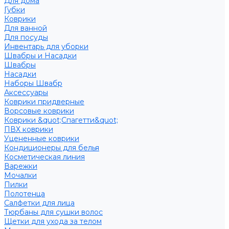
Для дома
Губки
Коврики
Для ванной
Для посуды
Инвентарь для уборки
Швабры и Насадки
Швабры
Насадки
Наборы Швабр
Аксессуары
Коврики придверные
Ворсовые коврики
Коврики &quot;Спагетти&quot;
ПВХ коврики
Уцененные коврики
Кондиционеры для белья
Косметическая линия
Варежки
Мочалки
Пилки
Полотенца
Салфетки для лица
Тюрбаны для сушки волос
Щетки для ухода за телом