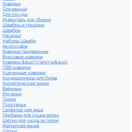
Коврики
Для ванной
Для посуды
Инвентарь для уборки
Швабры и Насадки
Швабры
Насадки
Наборы Швабр
Аксессуары
Коврики придверные
Ворсовые коврики
Коврики &quot;Спагетти&quot;
ПВХ коврики
Уцененные коврики
Кондиционеры для белья
Косметическая линия
Варежки
Мочалки
Пилки
Полотенца
Салфетки для лица
Тюрбаны для сушки волос
Щетки для ухода за телом
Магнитная линия
Щетки