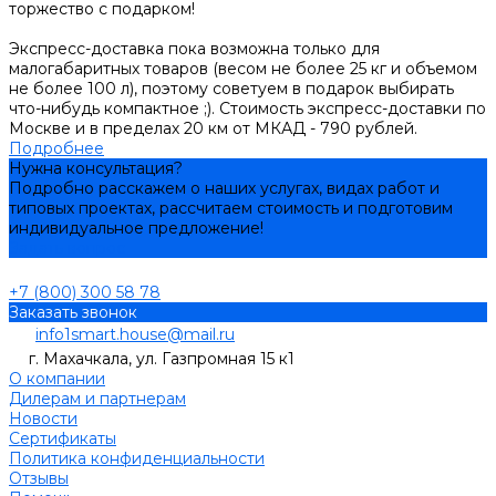
торжество с подарком!
Экспресс-доставка пока возможна только для
малогабаритных товаров (весом не более 25 кг и объемом
не более 100 л), поэтому советуем в подарок выбирать
что-нибудь компактное ;). Стоимость экспресс-доставки по
Москве и в пределах 20 км от МКАД - 790 рублей.
Подробнее
Нужна консультация?
Подробно расскажем о наших услугах, видах работ и
типовых проектах, рассчитаем стоимость и подготовим
индивидуальное предложение!
Задать вопрос
+7 (800) 300 58 78
Заказать звонок
info1smart.house@mail.ru
г. Махачкала, ул. Газпромная 15 к1
О компании
Дилерам и партнерам
Новости
Сертификаты
Политика конфиденциальности
Отзывы