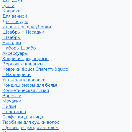
Для дома
Губки
Коврики
Для ванной
Для посуды
Инвентарь для уборки
Швабры и Насадки
Швабры
Насадки
Наборы Швабр
Аксессуары
Коврики придверные
Ворсовые коврики
Коврики &quot;Спагетти&quot;
ПВХ коврики
Уцененные коврики
Кондиционеры для белья
Косметическая линия
Варежки
Мочалки
Пилки
Полотенца
Салфетки для лица
Тюрбаны для сушки волос
Щетки для ухода за телом