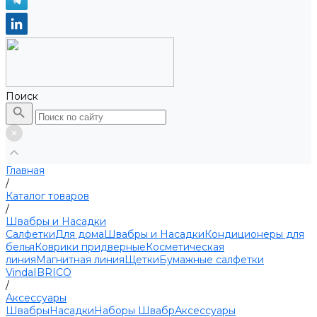
Поиск
Главная
/
Каталог товаров
/
Швабры и Насадки
Салфетки
Для дома
Швабры и Насадки
Кондиционеры для
белья
Коврики придверные
Косметическая
линия
Магнитная линия
Щетки
Бумажные салфетки
Vinda
IBRICO
/
Аксессуары
Швабры
Насадки
Наборы Швабр
Аксессуары