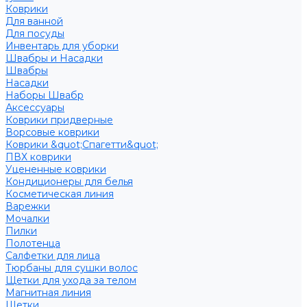
Коврики
Для ванной
Для посуды
Инвентарь для уборки
Швабры и Насадки
Швабры
Насадки
Наборы Швабр
Аксессуары
Коврики придверные
Ворсовые коврики
Коврики &quot;Спагетти&quot;
ПВХ коврики
Уцененные коврики
Кондиционеры для белья
Косметическая линия
Варежки
Мочалки
Пилки
Полотенца
Салфетки для лица
Тюрбаны для сушки волос
Щетки для ухода за телом
Магнитная линия
Щетки