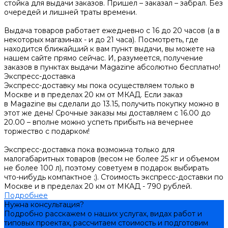
стойка для выдачи заказов. Пришел – заказал – забрал. Без
очередей и лишней траты времени.
Выдача товаров работает ежедневно с 16 до 20 часов (а в
некоторых магазинах - и до 21 часа). Посмотреть, где
находится ближайший к вам пункт выдачи, вы можете на
нашем сайте прямо сейчас. И, разумеется, получение
заказов в пунктах выдачи Magazine абсолютно бесплатно!
Экспресс-доставка
Экспресс-доставку мы пока осуществляем только в
Москве и в пределах 20 км от МКАД. Если заказ
в Magazine вы сделали до 13.15, получить покупку можно в
этот же день! Срочные заказы мы доставляем с 16.00 до
20.00 – вполне можно успеть прибыть на вечернее
торжество с подарком!
Экспресс-доставка пока возможна только для
малогабаритных товаров (весом не более 25 кг и объемом
не более 100 л), поэтому советуем в подарок выбирать
что-нибудь компактное ;). Стоимость экспресс-доставки по
Москве и в пределах 20 км от МКАД - 790 рублей.
Подробнее
Нужна консультация?
Подробно расскажем о наших услугах, видах работ и
типовых проектах, рассчитаем стоимость и подготовим