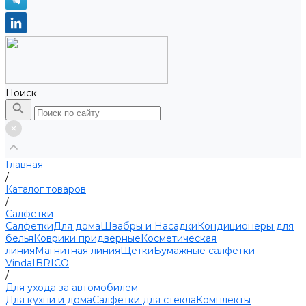
Поиск
Главная
/
Каталог товаров
/
Салфетки
Салфетки
Для дома
Швабры и Насадки
Кондиционеры для
белья
Коврики придверные
Косметическая
линия
Магнитная линия
Щетки
Бумажные салфетки
Vinda
IBRICO
/
Для ухода за автомобилем
Для кухни и дома
Салфетки для стекла
Комплекты