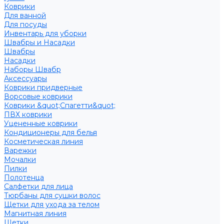
Коврики
Для ванной
Для посуды
Инвентарь для уборки
Швабры и Насадки
Швабры
Насадки
Наборы Швабр
Аксессуары
Коврики придверные
Ворсовые коврики
Коврики &quot;Спагетти&quot;
ПВХ коврики
Уцененные коврики
Кондиционеры для белья
Косметическая линия
Варежки
Мочалки
Пилки
Полотенца
Салфетки для лица
Тюрбаны для сушки волос
Щетки для ухода за телом
Магнитная линия
Щетки