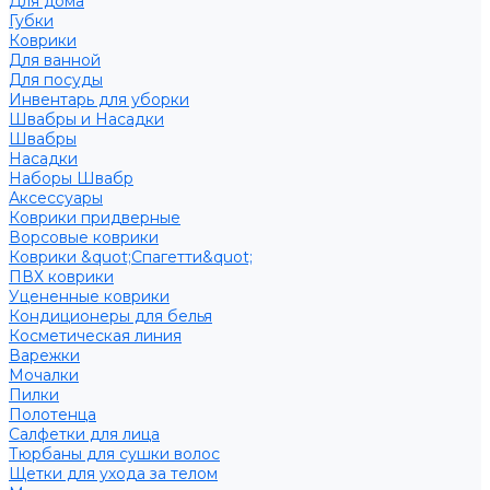
Для дома
Губки
Коврики
Для ванной
Для посуды
Инвентарь для уборки
Швабры и Насадки
Швабры
Насадки
Наборы Швабр
Аксессуары
Коврики придверные
Ворсовые коврики
Коврики &quot;Спагетти&quot;
ПВХ коврики
Уцененные коврики
Кондиционеры для белья
Косметическая линия
Варежки
Мочалки
Пилки
Полотенца
Салфетки для лица
Тюрбаны для сушки волос
Щетки для ухода за телом