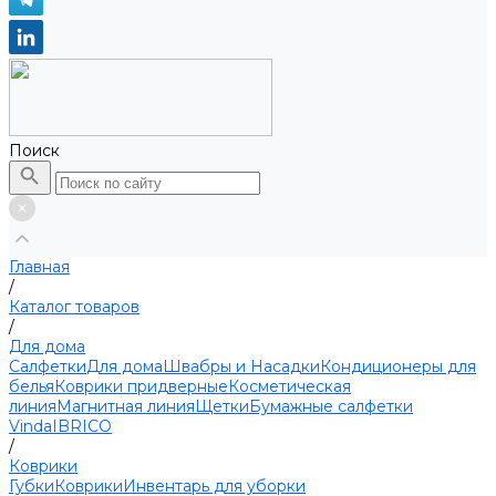
Поиск
Главная
/
Каталог товаров
/
Для дома
Салфетки
Для дома
Швабры и Насадки
Кондиционеры для
белья
Коврики придверные
Косметическая
линия
Магнитная линия
Щетки
Бумажные салфетки
Vinda
IBRICO
/
Коврики
Губки
Коврики
Инвентарь для уборки