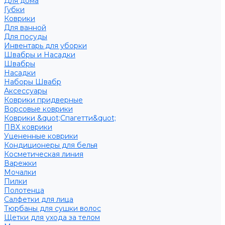
Для дома
Губки
Коврики
Для ванной
Для посуды
Инвентарь для уборки
Швабры и Насадки
Швабры
Насадки
Наборы Швабр
Аксессуары
Коврики придверные
Ворсовые коврики
Коврики &quot;Спагетти&quot;
ПВХ коврики
Уцененные коврики
Кондиционеры для белья
Косметическая линия
Варежки
Мочалки
Пилки
Полотенца
Салфетки для лица
Тюрбаны для сушки волос
Щетки для ухода за телом