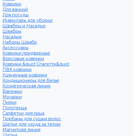
Коврики
Для ванной
Для посуды
Инвентарь для уборки
Швабры и Насадки
Швабры
Насадки
Наборы Швабр
Аксессуары
Коврики придверные
Ворсовые коврики
Коврики &quot;Спагетти&quot;
ПВХ коврики
Уцененные коврики
Кондиционеры для белья
Косметическая линия
Варежки
Мочалки
Пилки
Полотенца
Салфетки для лица
Тюрбаны для сушки волос
Щетки для ухода за телом
Магнитная линия
Щетки