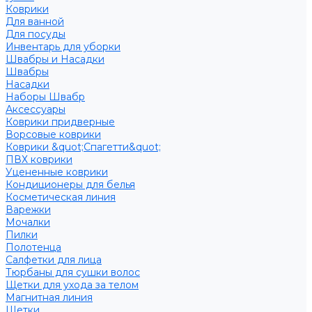
Коврики
Для ванной
Для посуды
Инвентарь для уборки
Швабры и Насадки
Швабры
Насадки
Наборы Швабр
Аксессуары
Коврики придверные
Ворсовые коврики
Коврики &quot;Спагетти&quot;
ПВХ коврики
Уцененные коврики
Кондиционеры для белья
Косметическая линия
Варежки
Мочалки
Пилки
Полотенца
Салфетки для лица
Тюрбаны для сушки волос
Щетки для ухода за телом
Магнитная линия
Щетки