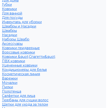
Для дома
Губки
Коврики
Для ванной
Для посуды
Инвентарь для уборки
Швабры и Насадки
Швабры
Насадки
Наборы Швабр
Аксессуары
Коврики придверные
Ворсовые коврики
Коврики &quot;Спагетти&quot;
ПВХ коврики
Уцененные коврики
Кондиционеры для белья
Косметическая линия
Варежки
Мочалки
Пилки
Полотенца
Салфетки для лица
Тюрбаны для сушки волос
Щетки для ухода за телом