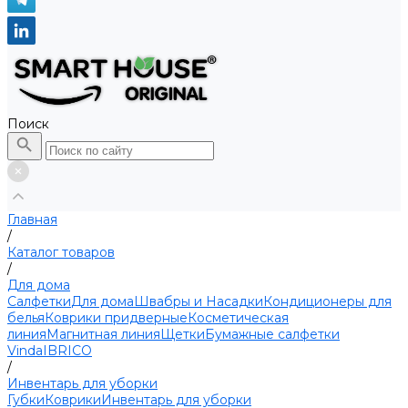
Поиск
Главная
/
Каталог товаров
/
Для дома
Салфетки
Для дома
Швабры и Насадки
Кондиционеры для
белья
Коврики придверные
Косметическая
линия
Магнитная линия
Щетки
Бумажные салфетки
Vinda
IBRICO
/
Инвентарь для уборки
Губки
Коврики
Инвентарь для уборки