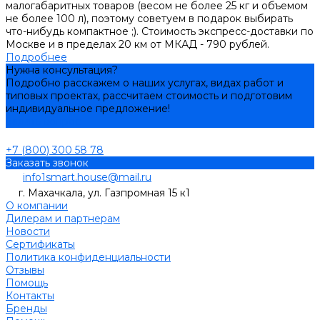
малогабаритных товаров (весом не более 25 кг и объемом
не более 100 л), поэтому советуем в подарок выбирать
что-нибудь компактное ;). Стоимость экспресс-доставки по
Москве и в пределах 20 км от МКАД - 790 рублей.
Подробнее
Нужна консультация?
Подробно расскажем о наших услугах, видах работ и
типовых проектах, рассчитаем стоимость и подготовим
индивидуальное предложение!
Задать вопрос
+7 (800) 300 58 78
Заказать звонок
info1smart.house@mail.ru
г. Махачкала, ул. Газпромная 15 к1
О компании
Дилерам и партнерам
Новости
Сертификаты
Политика конфиденциальности
Отзывы
Помощь
Контакты
Бренды