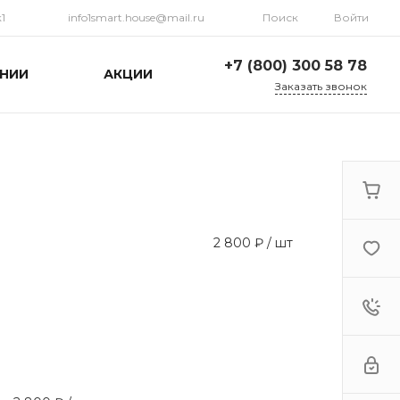
1
info1smart.house@mail.ru
Поиск
Войти
+7 (800) 300 58 78
НИИ
АКЦИИ
Заказать звонок
+7 (800) 300 58 78
г. Махачкала, ул.
Газпромная 15 к1
09:00 - 18:00
info1smart.house@mail.ru
2 800 ₽
/
шт