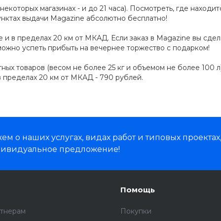
 некоторых магазинах - и до 21 часа). Посмотреть, где наход
пунктах выдачи Magazine абсолютно бесплатно!
и в пределах 20 км от МКАД. Если заказ в Magazine вы сделал
 можно успеть прибыть на вечернее торжество с подарком!
ных товаров (весом не более 25 кг и объемом не более 100 л
в пределах 20 км от МКАД - 790 рублей.
м о наших услугах, видах работ и типовых проектах
дивидуальное предложение!
Помощь
ртнерам
Покупки