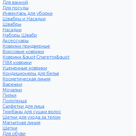
Для ванной
Для посуды
Инвентарь для уборки
Швабры и Насадки
Швабры
Насадки
Наборы Швабр
Аксессуары
Коврики придверные
Ворсовые коврики
Коврики &quot;Спагетти&quot;
ПВХ коврики
Уцененные коврики
Кондиционеры для белья
Косметическая линия
Варежки
Мочалки
Пилки
Полотенца
Салфетки для лица
Тюрбаны для сушки волос
Щетки для ухода за телом
Магнитная линия
Щетки
Для обуви