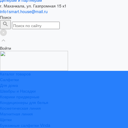
г. Махачкала, ул. Газпромная 15 к1
info1smart.house@mail.ru
Поиск
Войти
Каталог товаров
Салфетки
Для дома
Швабры и Насадки
Коврики придверные
Кондиционеры для белья
Косметическая линия
Магнитная линия
Щетки
Бумажные салфетки Vinda