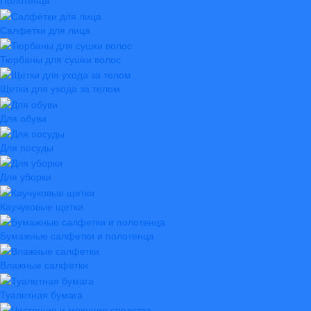
Полотенца
Салфетки для лица
Тюрбаны для сушки волос
Щетки для ухода за телом
Для обуви
Для посуды
Для уборки
Каучуковые щетки
Бумажные салфетки и полотенца
Влажные салфетки
Туалетная бумага