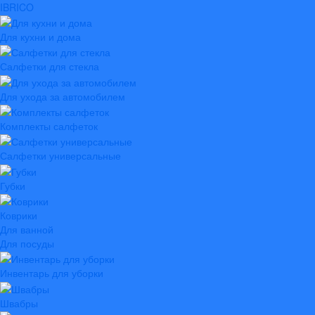
IBRICO
Для кухни и дома
Салфетки для стекла
Для ухода за автомобилем
Комплекты салфеток
Салфетки универсальные
Губки
Коврики
Для ванной
Для посуды
Инвентарь для уборки
Швабры