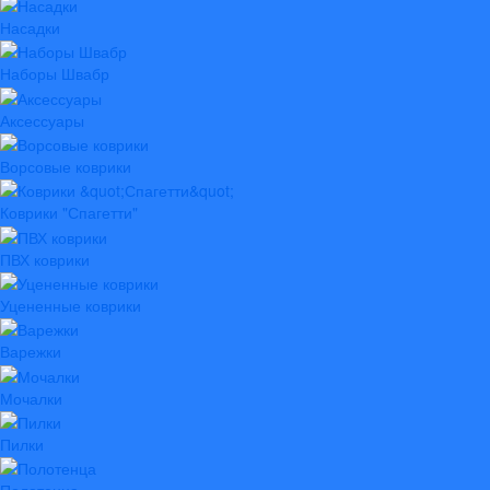
Насадки
Наборы Швабр
Аксессуары
Ворсовые коврики
Коврики "Спагетти"
ПВХ коврики
Уцененные коврики
Варежки
Мочалки
Пилки