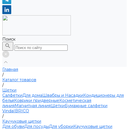
Поиск
Главная
/
Каталог товаров
/
Щетки
Салфетки
Для дома
Швабры и Насадки
Кондиционеры для
белья
Коврики придверные
Косметическая
линия
Магнитная линия
Щетки
Бумажные салфетки
Vinda
IBRICO
/
Каучуковые щетки
Для обуви
Для посуды
Для уборки
Каучуковые щетки