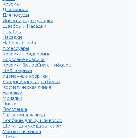
Коврики
Для ванной
Для посуды
Инвентарь для уборки
Швабры и Насадки
Швабры
Насадки
Наборы Швабр
Аксессуары
Коврики придверные
Ворсовые коврики
Коврики &quot;Спагетти&quot;
ПВХ коврики
Уцененные коврики
Кондиционеры для белья
Косметическая линия
Варежки
Мочалки
Пилки
Полотенца
Салфетки для лица
Тюрбаны для сушки волос
Щетки для ухода за телом
Магнитная линия
Щетки