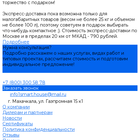
торжество с подарком!
Экспресс-доставка пока возможна только для
малогабаритных товаров (весом не более 25 кг и объемом
не более 100 л), поэтому советуем в подарок выбирать
что-нибудь компактное ;). Стоимость экспресс-доставки по
Москве и в пределах 20 км от МКАД - 790 рублей.
Подробнее
Нужна консультация?
Подробно расскажем о наших услугах, видах работ и
типовых проектах, рассчитаем стоимость и подготовим
индивидуальное предложение!
Задать вопрос
+7 (800) 300 58 78
Заказать звонок
info1smart.house@mail.ru
г. Махачкала, ул. Газпромная 15 к1
О компании
Дилерам и партнерам
Новости
Сертификаты
Политика конфиденциальности
Отзывы