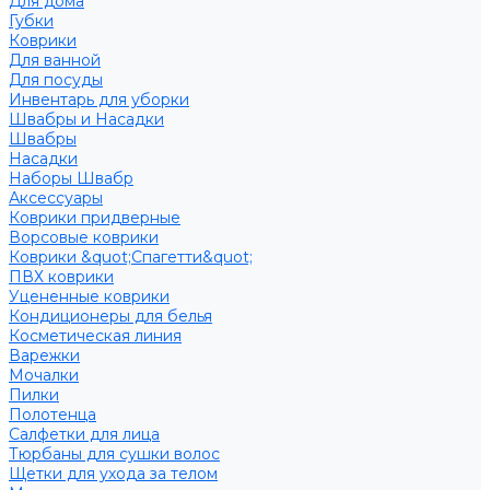
Для дома
Губки
Коврики
Для ванной
Для посуды
Инвентарь для уборки
Швабры и Насадки
Швабры
Насадки
Наборы Швабр
Аксессуары
Коврики придверные
Ворсовые коврики
Коврики &quot;Спагетти&quot;
ПВХ коврики
Уцененные коврики
Кондиционеры для белья
Косметическая линия
Варежки
Мочалки
Пилки
Полотенца
Салфетки для лица
Тюрбаны для сушки волос
Щетки для ухода за телом