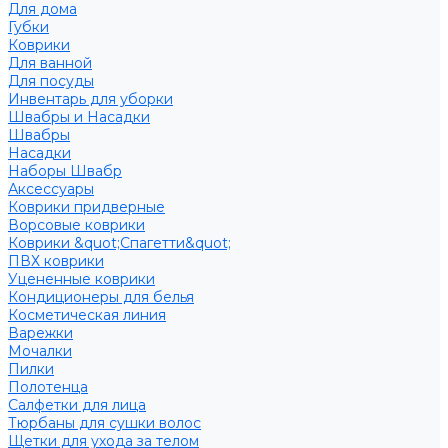
Для дома
Губки
Коврики
Для ванной
Для посуды
Инвентарь для уборки
Швабры и Насадки
Швабры
Насадки
Наборы Швабр
Аксессуары
Коврики придверные
Ворсовые коврики
Коврики &quot;Спагетти&quot;
ПВХ коврики
Уцененные коврики
Кондиционеры для белья
Косметическая линия
Варежки
Мочалки
Пилки
Полотенца
Салфетки для лица
Тюрбаны для сушки волос
Щетки для ухода за телом