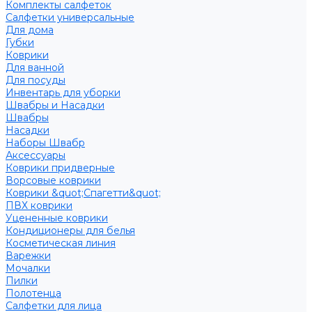
Комплекты салфеток
Салфетки универсальные
Для дома
Губки
Коврики
Для ванной
Для посуды
Инвентарь для уборки
Швабры и Насадки
Швабры
Насадки
Наборы Швабр
Аксессуары
Коврики придверные
Ворсовые коврики
Коврики &quot;Спагетти&quot;
ПВХ коврики
Уцененные коврики
Кондиционеры для белья
Косметическая линия
Варежки
Мочалки
Пилки
Полотенца
Салфетки для лица