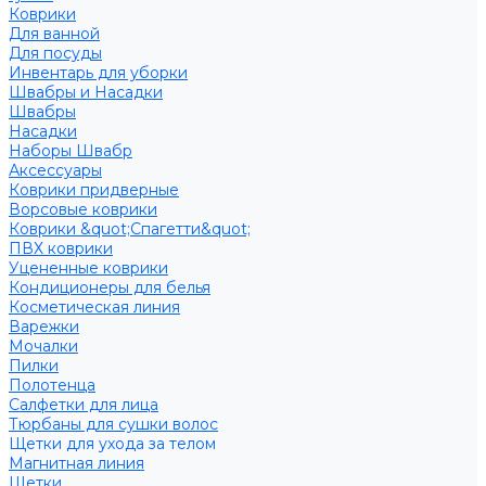
Коврики
Для ванной
Для посуды
Инвентарь для уборки
Швабры и Насадки
Швабры
Насадки
Наборы Швабр
Аксессуары
Коврики придверные
Ворсовые коврики
Коврики &quot;Спагетти&quot;
ПВХ коврики
Уцененные коврики
Кондиционеры для белья
Косметическая линия
Варежки
Мочалки
Пилки
Полотенца
Салфетки для лица
Тюрбаны для сушки волос
Щетки для ухода за телом
Магнитная линия
Щетки