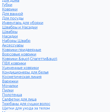
Для дома
Губки
Коврики
Для ванной
Для посуды
Инвентарь для уборки
Швабры и Насадки
Швабры
Насадки
Наборы Швабр
Аксессуары
Коврики придверные
Ворсовые коврики
Коврики &quot;Спагетти&quot;
ПВХ коврики
Уцененные коврики
Кондиционеры для белья
Косметическая линия
Варежки
Мочалки
Пилки
Полотенца
Салфетки для лица
Тюрбаны для сушки волос
Щетки для ухода за телом