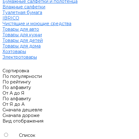
Бумажные салфетки и полотенца
Влажные салфетки
Туалетная бумага
IBRICO
Чистящие и моющие средства
Товары для авто
Товары для кухни
Товары для детей
Товары для дома
Хозтовары
Электротовары
Сортировка
По популярности
По рейтингу
По алфавиту
От А до Я
По алфавиту
От Я до А
Сначала дешевле
Сначала дороже
Вид отображения
Список