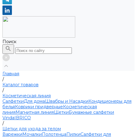
Поиск
Главная
/
Каталог товаров
/
Косметическая линия
Салфетки
Для дома
Швабры и Насадки
Кондиционеры для
белья
Коврики придверные
Косметическая
линия
Магнитная линия
Щетки
Бумажные салфетки
Vinda
IBRICO
/
Щетки для ухода за телом
Варежки
Мочалки
Полотенца
Пилки
Салфетки для