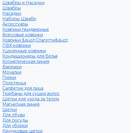
Швабры и Насадки
Швабры
Насадки
Наборы Швабр
Аксессуары
Коврики придверные
Ворсовые коврики
Коврики &quot;Спагетти&quot;
ПВХ коврики
Уцененные коврики
Кондиционеры для белья
Косметическая линия
Варежки
Мочалки
Пилки
Полотенца
Салфетки для лица
Тюрбаны для сушки волос
Щетки для ухода за телом
Магнитная линия
Щетки
Для обуви
Для посуды
Для уборки
Каучуковые щетки