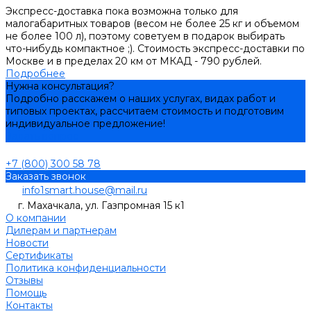
Экспресс-доставка пока возможна только для
малогабаритных товаров (весом не более 25 кг и объемом
не более 100 л), поэтому советуем в подарок выбирать
что-нибудь компактное ;). Стоимость экспресс-доставки по
Москве и в пределах 20 км от МКАД - 790 рублей.
Подробнее
Нужна консультация?
Подробно расскажем о наших услугах, видах работ и
типовых проектах, рассчитаем стоимость и подготовим
индивидуальное предложение!
Задать вопрос
+7 (800) 300 58 78
Заказать звонок
info1smart.house@mail.ru
г. Махачкала, ул. Газпромная 15 к1
О компании
Дилерам и партнерам
Новости
Сертификаты
Политика конфиденциальности
Отзывы
Помощь
Контакты