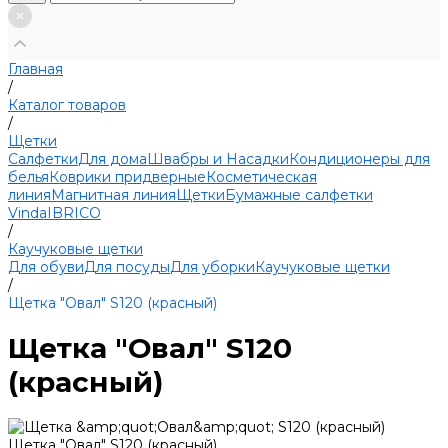
Главная
/
Каталог товаров
/
Щетки
Салфетки
Для дома
Швабры и Насадки
Кондиционеры для
белья
Коврики придверные
Косметическая
линия
Магнитная линия
Щетки
Бумажные салфетки
Vinda
IBRICO
/
Каучуковые щетки
Для обуви
Для посуды
Для уборки
Каучуковые щетки
/
Щетка "Овал" S120 (красный)
Щетка "Овал" S120
(красный)
Щетка "Овал" S120 (красный)