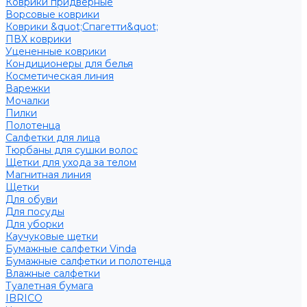
Коврики придверные
Ворсовые коврики
Коврики &quot;Спагетти&quot;
ПВХ коврики
Уцененные коврики
Кондиционеры для белья
Косметическая линия
Варежки
Мочалки
Пилки
Полотенца
Салфетки для лица
Тюрбаны для сушки волос
Щетки для ухода за телом
Магнитная линия
Щетки
Для обуви
Для посуды
Для уборки
Каучуковые щетки
Бумажные салфетки Vinda
Бумажные салфетки и полотенца
Влажные салфетки
Туалетная бумага
IBRICO