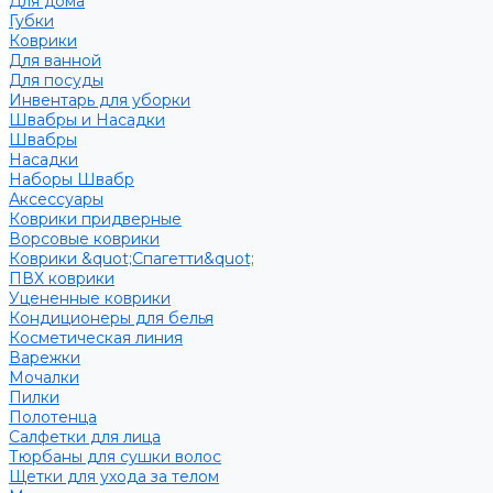
Для дома
Губки
Коврики
Для ванной
Для посуды
Инвентарь для уборки
Швабры и Насадки
Швабры
Насадки
Наборы Швабр
Аксессуары
Коврики придверные
Ворсовые коврики
Коврики &quot;Спагетти&quot;
ПВХ коврики
Уцененные коврики
Кондиционеры для белья
Косметическая линия
Варежки
Мочалки
Пилки
Полотенца
Салфетки для лица
Тюрбаны для сушки волос
Щетки для ухода за телом