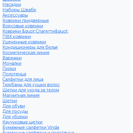
Насадки
Наборы Швабр
Аксессуары
Коврики придверные
Ворсовые коврики
Коврики &quot;Спагетти&quot;
ПВХ коврики
Уцененные коврики
Кондиционеры для белья
Косметическая линия
Варежки
Мочалки
Пилки
Полотенца
Салфетки для лица
Тюрбаны для сушки волос
Щетки для ухода за телом
Магнитная линия
Щетки
Для обуви
Для посуды
Для уборки
Каучуковые щетки
Бумажные салфетки Vinda
Бумажные салфетки и полотенца