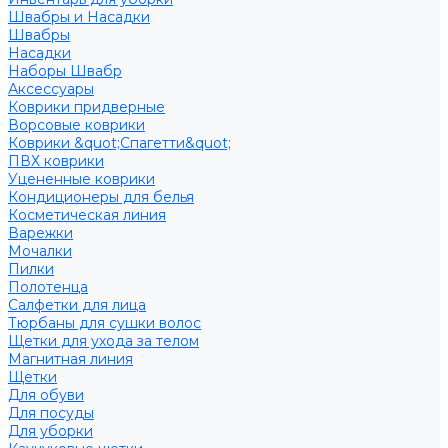
Швабры и Насадки
Швабры
Насадки
Наборы Швабр
Аксессуары
Коврики придверные
Ворсовые коврики
Коврики &quot;Спагетти&quot;
ПВХ коврики
Уцененные коврики
Кондиционеры для белья
Косметическая линия
Варежки
Мочалки
Пилки
Полотенца
Салфетки для лица
Тюрбаны для сушки волос
Щетки для ухода за телом
Магнитная линия
Щетки
Для обуви
Для посуды
Для уборки