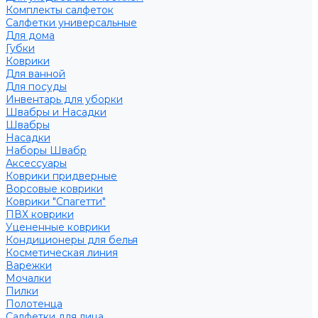
Комплекты салфеток
Салфетки универсальные
Для дома
Губки
Коврики
Для ванной
Для посуды
Инвентарь для уборки
Швабры и Насадки
Швабры
Насадки
Наборы Швабр
Аксессуары
Коврики придверные
Ворсовые коврики
Коврики "Спагетти"
ПВХ коврики
Уцененные коврики
Кондиционеры для белья
Косметическая линия
Варежки
Мочалки
Пилки
Полотенца
Салфетки для лица